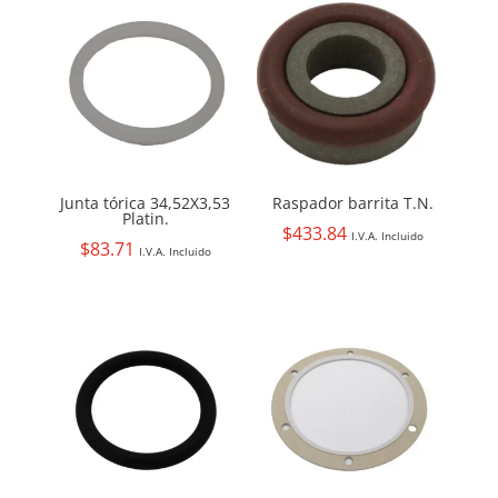
Junta tórica 34,52X3,53
Raspador barrita T.N.
Platin.
$
433.84
I.V.A. Incluido
$
83.71
I.V.A. Incluido