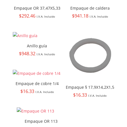
Empaque OR 37,47X5,33
Empaque de caldera
$
292.46
$
941.18
I.V.A. Incluido
I.V.A. Incluido
Anillo guía
$
948.32
I.V.A. Incluido
Empaque de cobre 1/4
Empaque § 17,9X14,2X1,5
$
16.33
I.V.A. Incluido
$
16.33
I.V.A. Incluido
Empaque OR 113