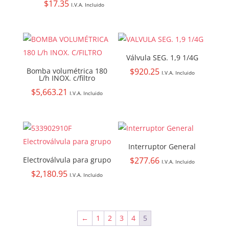
$
17.35
I.V.A. Incluido
Válvula SEG. 1,9 1/4G
Bomba volumétrica 180
$
920.25
I.V.A. Incluido
L/h INOX. c/filtro
$
5,663.21
I.V.A. Incluido
Interruptor General
Electroválvula para grupo
$
277.66
I.V.A. Incluido
$
2,180.95
I.V.A. Incluido
←
1
2
3
4
5