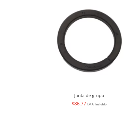
Junta de grupo
$
86.77
I.V.A. Incluido