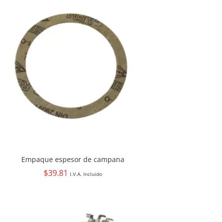
Empaque espesor de campana
$
39.81
I.V.A. Incluido