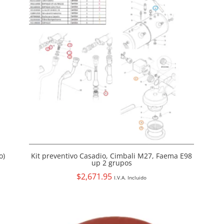
o)
Kit preventivo Casadio, Cimbali M27, Faema E98
up 2 grupos
$
2,671.95
I.V.A. Incluido