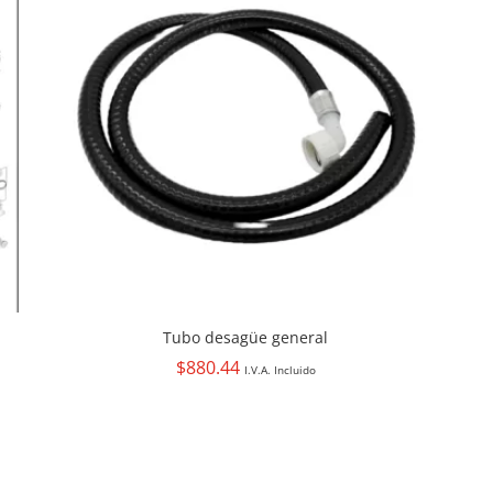
Tubo desagüe general
$
880.44
I.V.A. Incluido