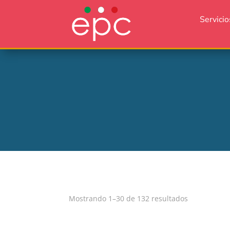
Servicio
Ordenado
Mostrando 1–30 de 132 resultados
por
popularida