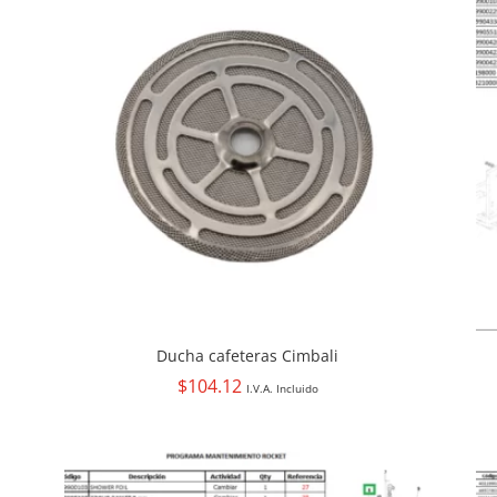
Ducha cafeteras Cimbali
$
104.12
I.V.A. Incluido