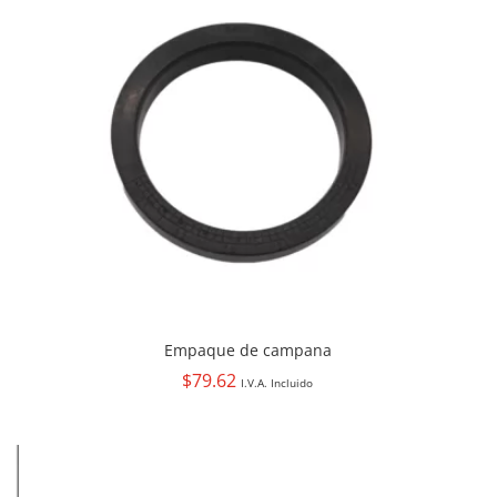
Empaque de campana
$
79.62
I.V.A. Incluido