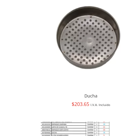
Ducha
$
203.65
I.V.A. Incluido