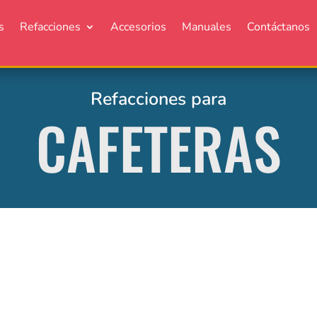
s
Refacciones
Accesorios
Manuales
Contáctanos
Refacciones para
CAFETERAS
d