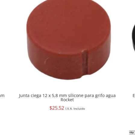
 mm
Junta ciega 12 x 5,8 mm silicone para grifo agua
E
Rocket
$
25.52
I.V.A. Incluido