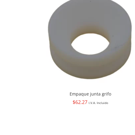
Empaque junta grifo
$
62.27
I.V.A. Incluido