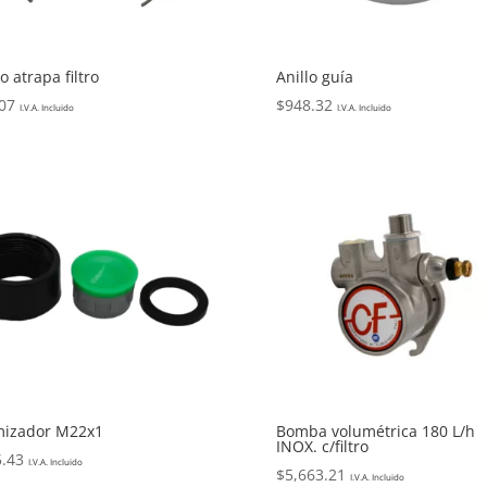
lo atrapa filtro
Anillo guía
07
$
948.32
I.V.A. Incluido
I.V.A. Incluido
mizador M22x1
Bomba volumétrica 180 L/h
INOX. c/filtro
.43
I.V.A. Incluido
$
5,663.21
I.V.A. Incluido