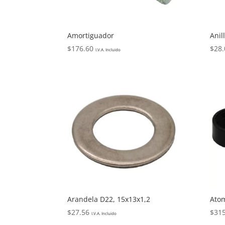
Amortiguador
Anil
$
176.60
$
28.
I.V.A. Incluido
Arandela D22, 15x13x1,2
Ato
$
27.56
$
315
I.V.A. Incluido