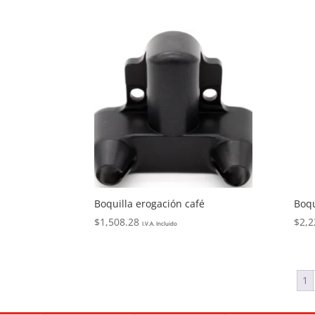
Boquilla erogación café
Boqu
$
1,508.28
$
2,2
I.V.A. Incluido
1