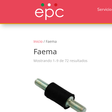
Servicio
Inicio
/ Faema
Faema
Mostrando 1–9 de 72 resultados