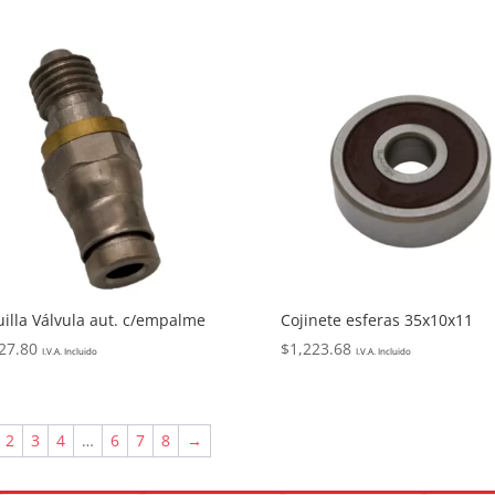
illa Válvula aut. c/empalme
Cojinete esferas 35x10x11
27.80
$
1,223.68
I.V.A. Incluido
I.V.A. Incluido
2
3
4
…
6
7
8
→