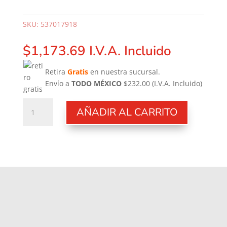
SKU:
537017918
$
1,173.69
I.V.A. Incluido
Retira
Gratis
en nuestra sucursal.
Envío a
TODO MÉXICO
$232.00
(I.V.A. Incluido)
Junta
AÑADIR AL CARRITO
Pistón
D.42
cantidad