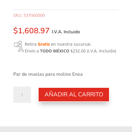
SKU:
537060000
$
1,608.97
I.V.A. Incluido
Retira
Gratis
en nuestra sucursal.
Envío a
TODO MÉXICO
$232.00
(I.V.A. Incluido)
Par de muelas para molino Enea
Muelas
AÑADIR AL CARRITO
DCH
diametro
63.5
mm
Molino
Casadio