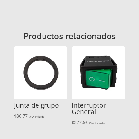
Enea
cantidad
Productos relacionados
Junta de grupo
Interruptor
General
$
86.77
I.V.A. Incluido
$
277.66
I.V.A. Incluido