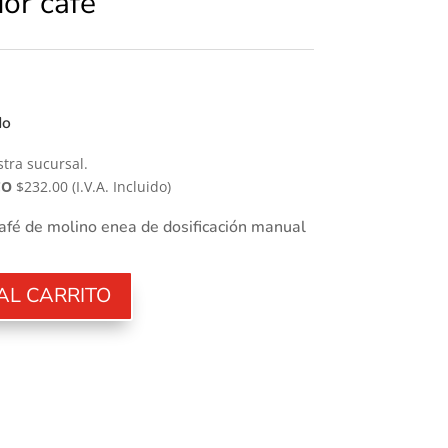
or cafe
do
tra sucursal.
CO
$232.00
(I.V.A. Incluido)
afé de molino enea de dosificación manual
AL CARRITO