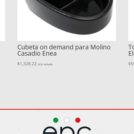
Cubeta on demand para Molino
T
Casadio Enea
E
$
1,328.22
$
5
I.V.A. Incluido