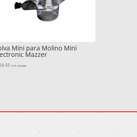
olva Mini para Molino Mini
lectronic Mazzer
50.55
I.V.A. Incluido