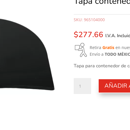
Tapa contened
SKU:
965104000
$
277.66
I.V.A. Inclui
Retira
Gratis
en nues
Envío a
TODO MÉXI
Tapa para contenedor de c
Tapa
AÑADIR 
contenedor
cafe
cantidad