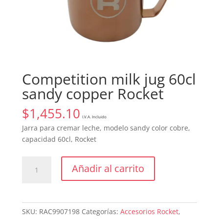
Competition milk jug 60cl
sandy copper Rocket
$
1,455.10
I.V.A. Incluido
Jarra para cremar leche, modelo sandy color cobre,
capacidad 60cl, Rocket
Competition
Añadir al carrito
milk
jug
60cl
sandy
SKU:
RAC9907198
Categorías:
Accesorios Rocket
,
copper