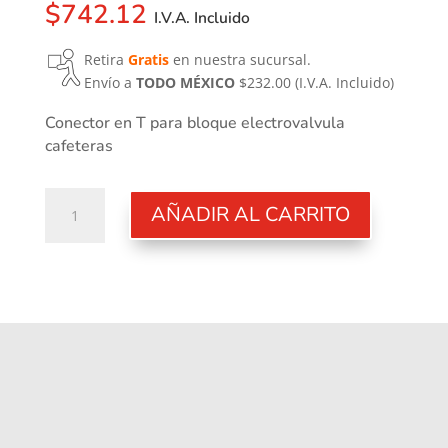
$
742.12
I.V.A. Incluido
Retira
Gratis
en nuestra sucursal.
Envío a
TODO MÉXICO
$232.00
(I.V.A. Incluido)
Conector en T para bloque electrovalvula
cafeteras
Empalme
AÑADIR AL CARRITO
rapido
T
giratorio
cantidad