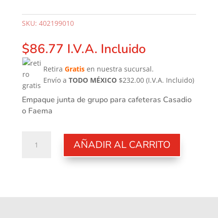
SKU:
402199010
$
86.77
I.V.A. Incluido
Retira
Gratis
en nuestra sucursal.
Envío a
TODO MÉXICO
$232.00
(I.V.A. Incluido)
Empaque junta de grupo para cafeteras Casadio
o Faema
Junta
AÑADIR AL CARRITO
de
grupo
cantidad