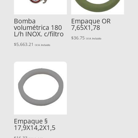
Bomba
Empaque OR
volumétrica 180
7,65X1,78
L/h INOX. c/filtro
$
36.75
I.V.A. Incluido
$
5,663.21
I.V.A. Incluido
Empaque §
17,9X14,2X1,5
$
16.33