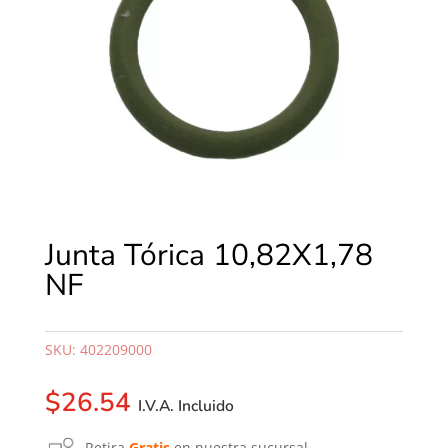
Junta Tórica 10,82X1,78
NF
SKU:
402209000
$
26.54
I.V.A. Incluido
Retira
Gratis
en nuestra sucursal.