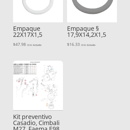
Empaque
Empaque §
22X17X1,5
17,9X14,2X1,5
$
47.98
$
16.33
I.V.A. Incluido
I.V.A. Incluido
Kit preventivo
Casadio, Cimbali
M27, Faema E98