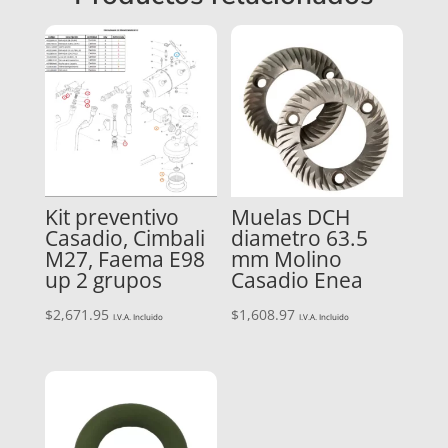
Kit preventivo
Muelas DCH
Casadio, Cimbali
diametro 63.5
M27, Faema E98
mm Molino
up 2 grupos
Casadio Enea
$
2,671.95
$
1,608.97
I.V.A. Incluido
I.V.A. Incluido