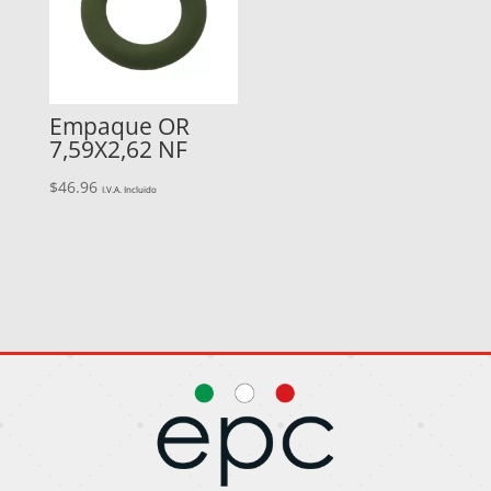
Empaque OR
7,59X2,62 NF
$
46.96
I.V.A. Incluido