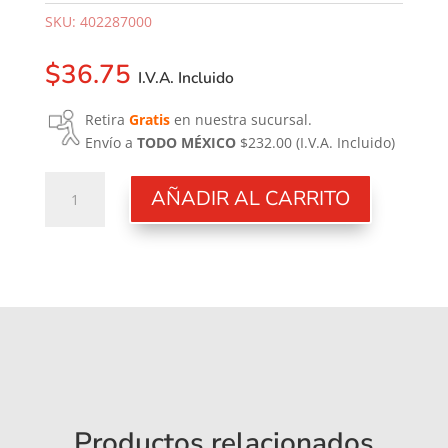
SKU:
402287000
$
36.75
I.V.A. Incluido
Retira
Gratis
en nuestra sucursal.
Envío a
TODO MÉXICO
$232.00
(I.V.A. Incluido)
Junta
AÑADIR AL CARRITO
Tórica
11.1X1,78
Vitón
P018
cantidad
Productos relacionados