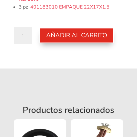
3 pz
401183010 EMPAQUE 22X17X1,5
Kit
AÑADIR AL CARRITO
para
servicio
preventivo
M26
2
grupos
cantidad
Productos relacionados