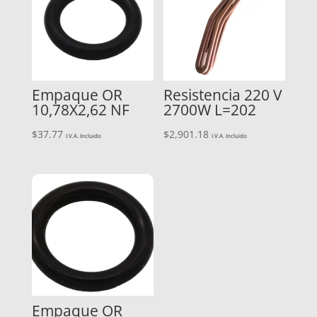
Empaque OR
Resistencia 220 V
10,78X2,62 NF
2700W L=202
$
37.77
$
2,901.18
I.V.A. Incluido
I.V.A. Incluido
Empaque OR