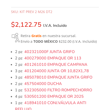
SKU:
KIT PREV 2 M26 DT2
$
2,122.75
I.V.A. Incluido
Retira
Gratis
en nuestra sucursal.
Envío a
TODO MÉXICO
$232.00
(I.V.A. Incluido)
2 pz
402321000F JUNTA GRIFO
2 pz
400279000 EMPAQUE OR 113
2 pz
401261010 EMPAQUE CAMPANA
3 pz
401204000 JUNTA OR 10,82X1,78
3 pz
485078010 EMPAQUE JUNTA GRIFO
2 pz
457504000 DUCHA
1 pz
532305000 FILTRO ROMPECHORRO
4 pz
530501200 EMPAQUE OR 2025
1 pz
418941010 CONJ.VÁLVULA ANTI
REFLUJO