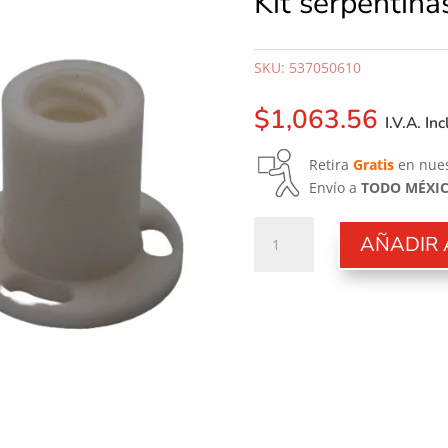
Kit serpentina
SKU:
537050610
$
1,063.56
I.V.A. In
Retira
Gratis
en nues
Envío a
TODO MÉXI
Kit
AÑADIR 
serpentinas
café
cantidad