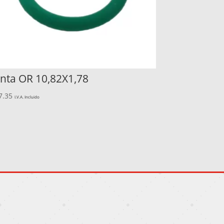
unta OR 10,82X1,78
7.35
I.V.A. Incluido