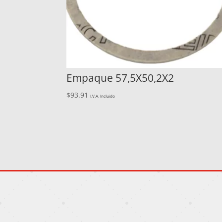
Empaque 57,5X50,2X2
$
93.91
I.V.A. Incluido