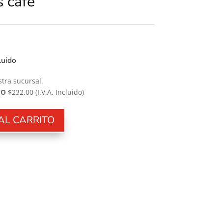
s café
cluido
tra sucursal.
CO
$232.00
(I.V.A. Incluido)
AL CARRITO