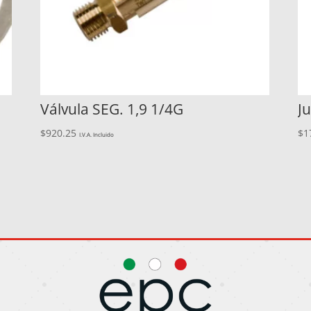
Válvula SEG. 1,9 1/4G
J
$
920.25
$
1
I.V.A. Incluido