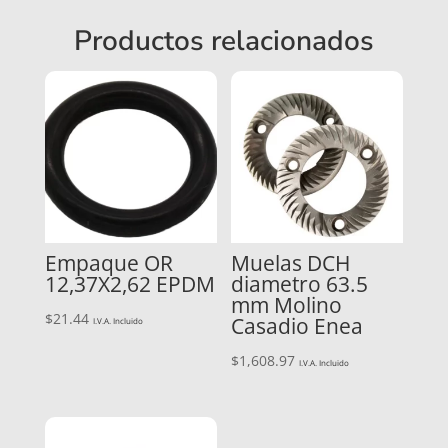
Productos relacionados
Empaque OR
Muelas DCH
12,37X2,62 EPDM
diametro 63.5
mm Molino
$
21.44
Casadio Enea
I.V.A. Incluido
$
1,608.97
I.V.A. Incluido