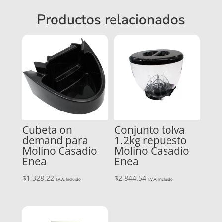
Productos relacionados
Cubeta on
Conjunto tolva
demand para
1.2kg repuesto
Molino Casadio
Molino Casadio
Enea
Enea
$
1,328.22
$
2,844.54
I.V.A. Incluido
I.V.A. Incluido