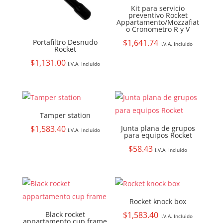
Kit para servicio
preventivo Rocket
Appartamento/Mozzafiat
o Cronometro R y V
$
1,641.74
Portafiltro Desnudo
I.V.A. Incluido
Rocket
$
1,131.00
I.V.A. Incluido
Tamper station
$
1,583.40
Junta plana de grupos
I.V.A. Incluido
para equipos Rocket
$
58.43
I.V.A. Incluido
Rocket knock box
Black rocket
$
1,583.40
I.V.A. Incluido
appartamento cup frame