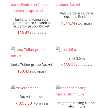
Válvula para caldera
equipos Rocket
Junta or silicona roja
para cilindro cerámico
$
344.74
I.V.A. Incluido
superior grupo Rocket
$
58.43
I.V.A. Incluido
Jarra 3.5 oz
Junta Teflón grupo Rocket
$
238.01
I.V.A. Incluido
$
58.43
I.V.A. Incluido
Rocket tamper
$
1,696.50
Magnetic dosing funnel
I.V.A. Incluido
aluminum