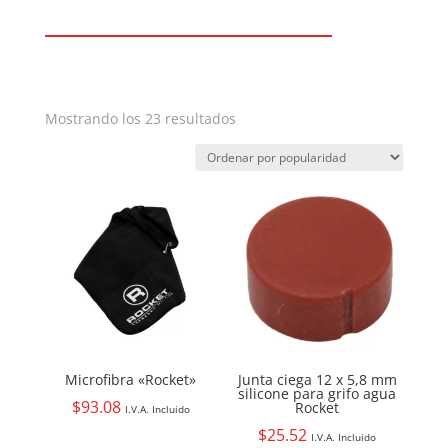
Ordenado
Mostrando los 23 resultados
por
popularidad
Microfibra «Rocket»
Junta ciega 12 x 5,8 mm
silicone para grifo agua
$
93.08
Rocket
I.V.A. Incluido
$
25.52
I.V.A. Incluido