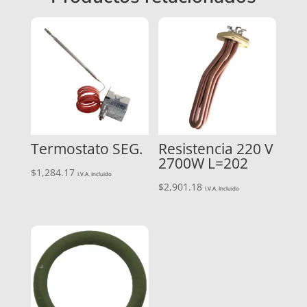
Termostato SEG.
Resistencia 220 V
2700W L=202
$
1,284.17
I.V.A. Incluido
$
2,901.18
I.V.A. Incluido