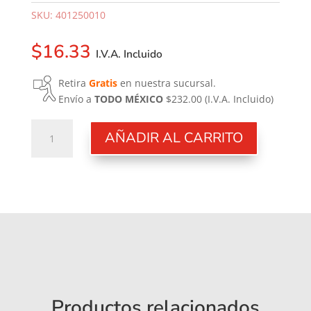
SKU:
401250010
$
16.33
I.V.A. Incluido
Retira
Gratis
en nuestra sucursal.
Envío a
TODO MÉXICO
$232.00
(I.V.A. Incluido)
Empaque
AÑADIR AL CARRITO
§
17,9X14,2X1,5
cantidad
Productos relacionados