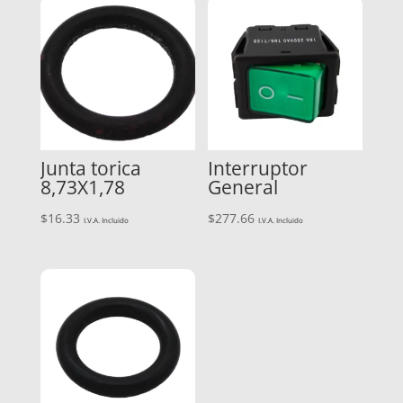
Junta torica
Interruptor
8,73X1,78
General
$
16.33
$
277.66
I.V.A. Incluido
I.V.A. Incluido