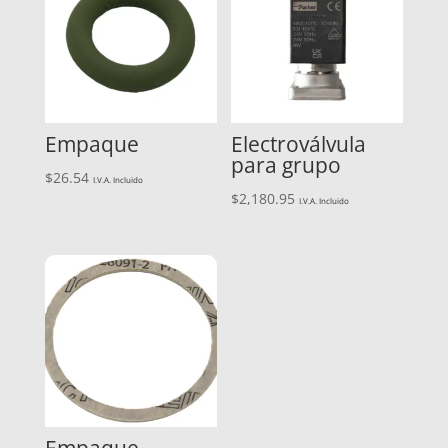
Empaque
Electroválvula
para grupo
$
26.54
I.V.A. Incluido
$
2,180.95
I.V.A. Incluido
Empaque