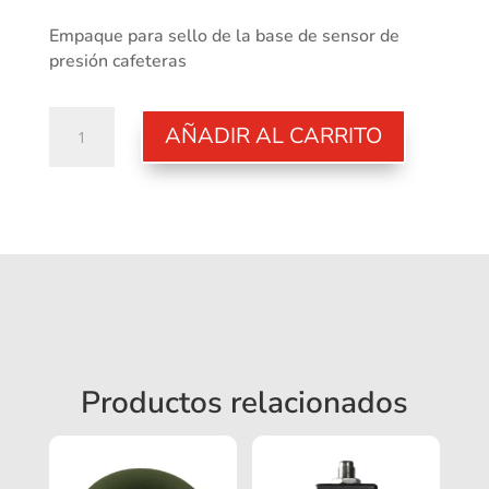
Empaque para sello de la base de sensor de
presión cafeteras
Junta
AÑADIR AL CARRITO
or
2,90x1,78
cantidad
Productos relacionados