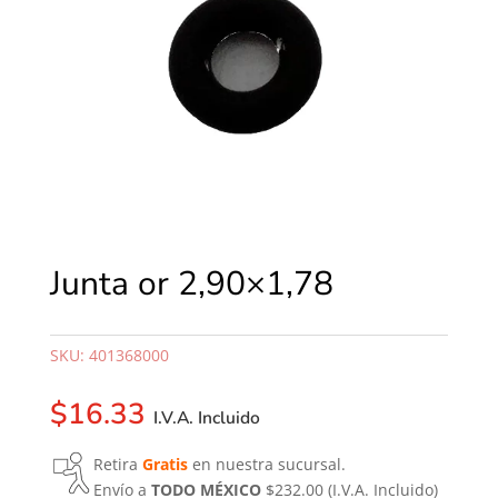
Junta or 2,90×1,78
SKU:
401368000
$
16.33
I.V.A. Incluido
Retira
Gratis
en nuestra sucursal.
Envío a
TODO MÉXICO
$232.00
(I.V.A. Incluido)