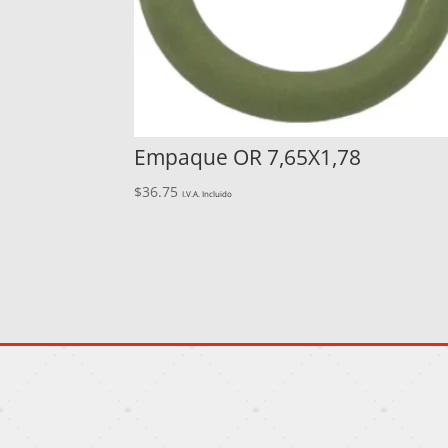
Empaque OR 7,65X1,78
$
36.75
I.V.A. Incluido