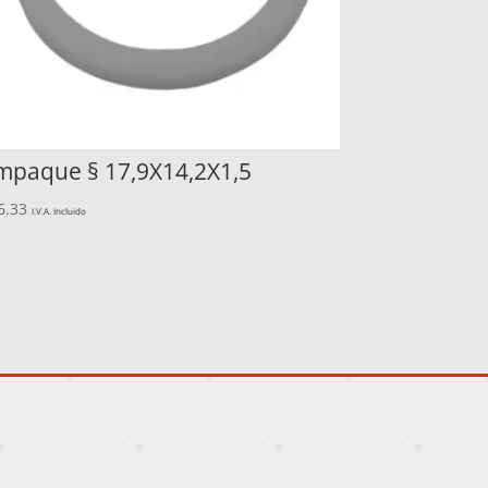
mpaque § 17,9X14,2X1,5
6.33
I.V.A. Incluido