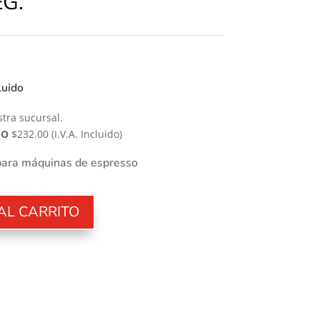
EG.
cluido
tra sucursal.
CO
$232.00
(I.V.A. Incluido)
para máquinas de espresso
AL CARRITO