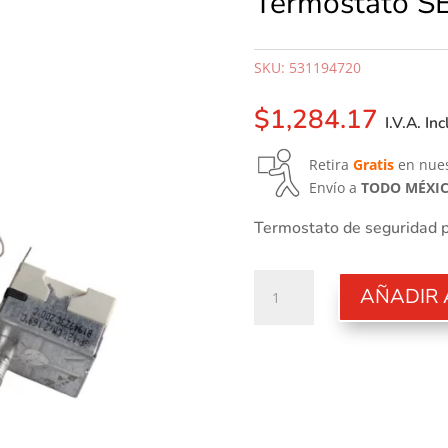
Termostato S
SKU:
531194720
$
1,284.17
I.V.A. In
Retira
Gratis
en nues
Envío a
TODO MÉXI
Termostato de seguridad 
Termostato
AÑADIR 
SEG.
cantidad