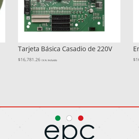
Tarjeta Básica Casadio de 220V
E
$
16,781.26
$
1
I.V.A. Incluido