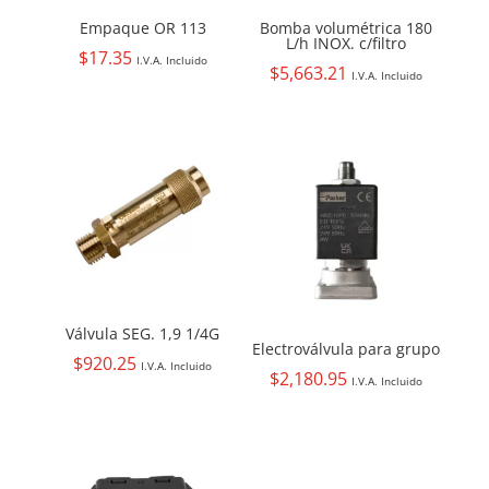
Empaque OR 113
Bomba volumétrica 180
L/h INOX. c/filtro
$
17.35
I.V.A. Incluido
$
5,663.21
I.V.A. Incluido
Válvula SEG. 1,9 1/4G
Electroválvula para grupo
$
920.25
I.V.A. Incluido
$
2,180.95
I.V.A. Incluido