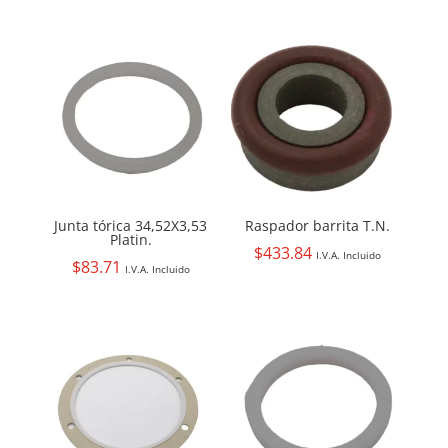
Junta tórica 34,52X3,53
Raspador barrita T.N.
Platin.
$
433.84
I.V.A. Incluido
$
83.71
I.V.A. Incluido