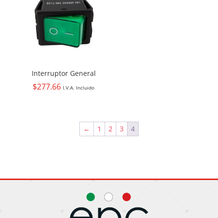
Interruptor General
$
277.66
I.V.A. Incluido
←
1
2
3
4