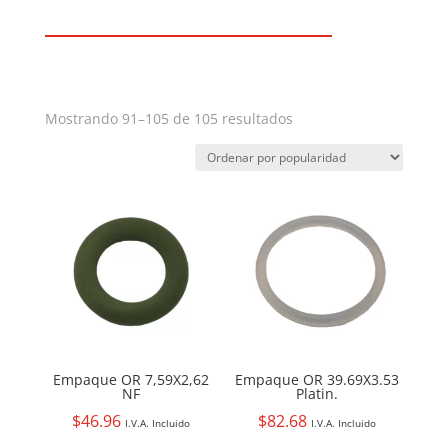
Ordenado
Mostrando 91–105 de 105 resultados
por
popularidad
Empaque OR 7,59X2,62
Empaque OR 39.69X3.53
NF
Platin.
$
46.96
$
82.68
I.V.A. Incluido
I.V.A. Incluido