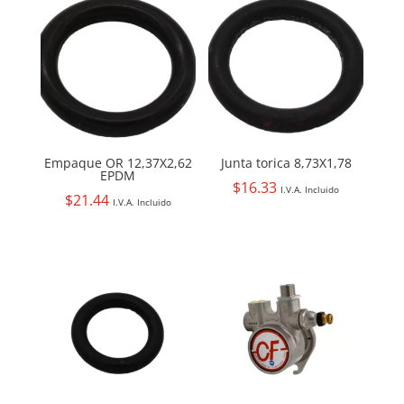
Empaque OR 12,37X2,62
Junta torica 8,73X1,78
EPDM
$
16.33
I.V.A. Incluido
$
21.44
I.V.A. Incluido