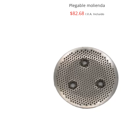
Plegable molienda
$
82.68
I.V.A. Incluido