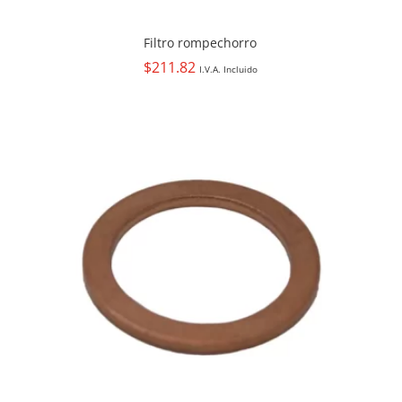
Filtro rompechorro
$
211.82
I.V.A. Incluido