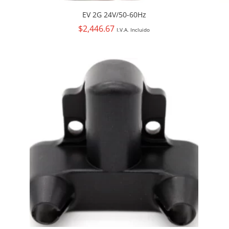
EV 2G 24V/50-60Hz
$
2,446.67
I.V.A. Incluido