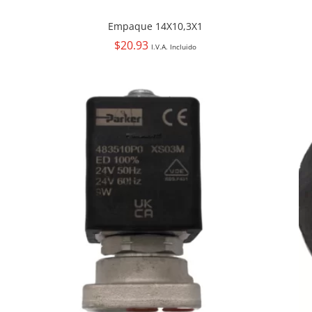
Empaque 14X10,3X1
$
20.93
I.V.A. Incluido