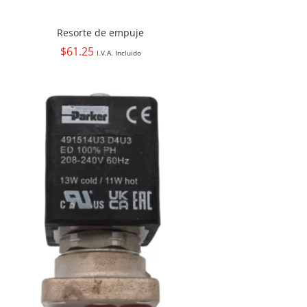
Resorte de empuje
$
61.25
I.V.A. Incluido