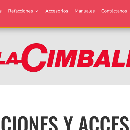
s
Refacciones
Accesorios
Manuales
Contáctanos
CIONES Y ACCE