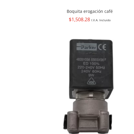
Boquita erogación café
$
1,508.28
I.V.A. Incluido