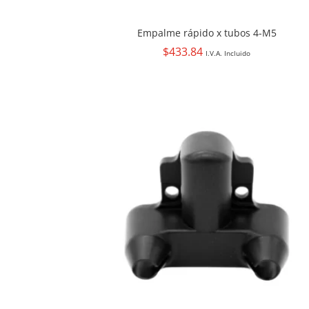
Empalme rápido x tubos 4-M5
$
433.84
I.V.A. Incluido