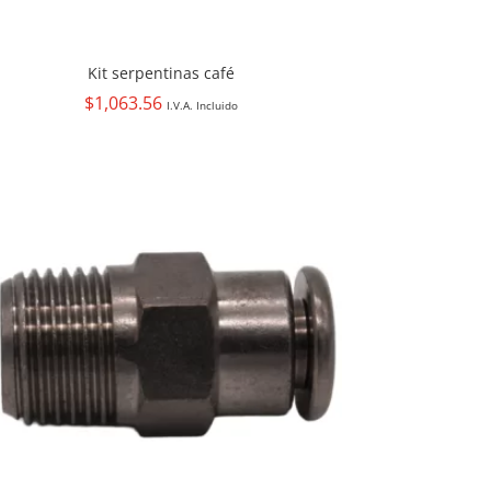
Kit serpentinas café
$
1,063.56
I.V.A. Incluido