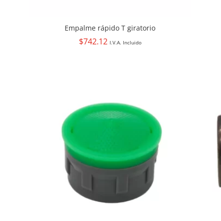
Empalme rápido T giratorio
$
742.12
I.V.A. Incluido