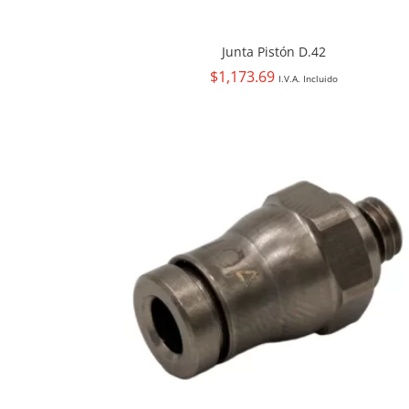
Junta Pistón D.42
$
1,173.69
I.V.A. Incluido