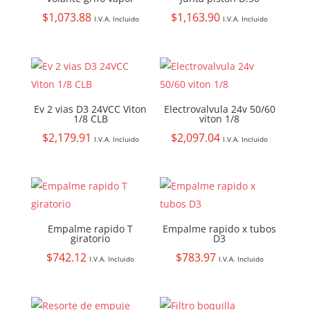
$
1,073.88
$
1,163.90
I.V.A. Incluido
I.V.A. Incluido
Ev 2 vias D3 24VCC Viton
Electrovalvula 24v 50/60
1/8 CLB
viton 1/8
$
2,179.91
$
2,097.04
I.V.A. Incluido
I.V.A. Incluido
Empalme rapido T
Empalme rapido x tubos
giratorio
D3
$
742.12
$
783.97
I.V.A. Incluido
I.V.A. Incluido