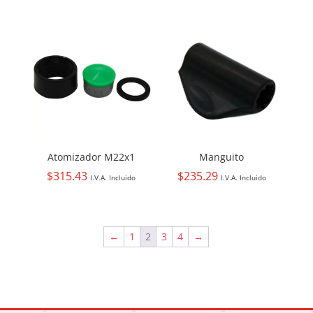
Atomizador M22x1
Manguito
$
315.43
$
235.29
I.V.A. Incluido
I.V.A. Incluido
←
1
2
3
4
→