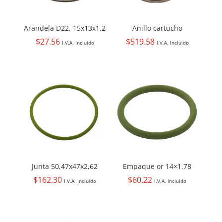
Arandela D22, 15x13x1,2
Anillo cartucho
$
27.56
$
519.58
I.V.A. Incluido
I.V.A. Incluido
Junta 50,47x47x2,62
Empaque or 14×1,78
$
162.30
$
60.22
I.V.A. Incluido
I.V.A. Incluido