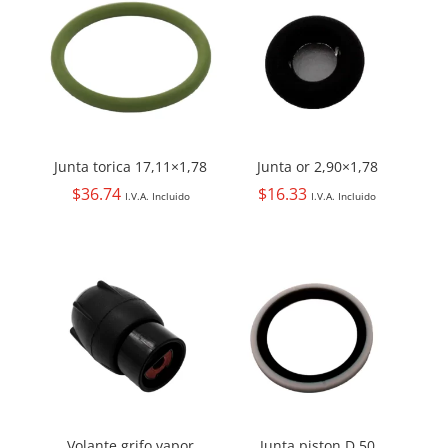
Junta torica 17,11×1,78
Junta or 2,90×1,78
$
36.74
$
16.33
I.V.A. Incluido
I.V.A. Incluido
Volante grifo vapor
Junta piston D.50