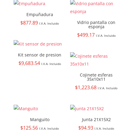
Empuñadura
$
877.89
Vidrio pantalla con
I.V.A. Incluido
esponja
$
499.17
I.V.A. Incluido
Kit sensor de presion
$
9,683.54
I.V.A. Incluido
Cojinete esferas
35x10x11
$
1,223.68
I.V.A. Incluido
Manguito
Junta 21X15X2
$
125.56
$
94.93
I.V.A. Incluido
I.V.A. Incluido