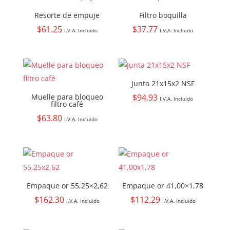
Resorte de empuje
Filtro boquilla
$
61.25
$
37.77
I.V.A. Incluido
I.V.A. Incluido
Junta 21x15x2 NSF
Muelle para bloqueo
$
94.93
I.V.A. Incluido
filtro café
$
63.80
I.V.A. Incluido
Empaque or 55,25×2,62
Empaque or 41,00×1,78
$
162.30
$
112.29
I.V.A. Incluido
I.V.A. Incluido