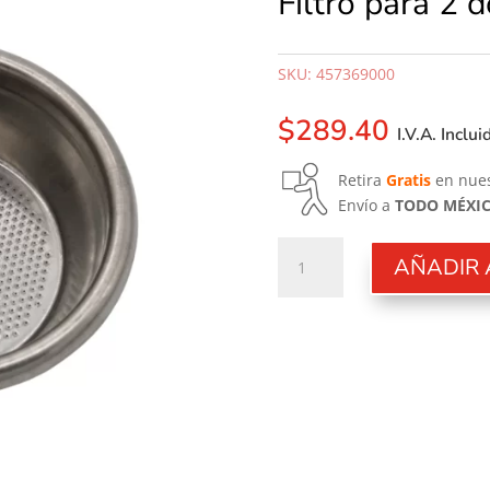
Filtro para 2 
SKU:
457369000
$
289.40
I.V.A. Inclui
Retira
Gratis
en nues
Envío a
TODO MÉXI
Filtro
AÑADIR 
para
2
dosis
para
Casadio
cantidad