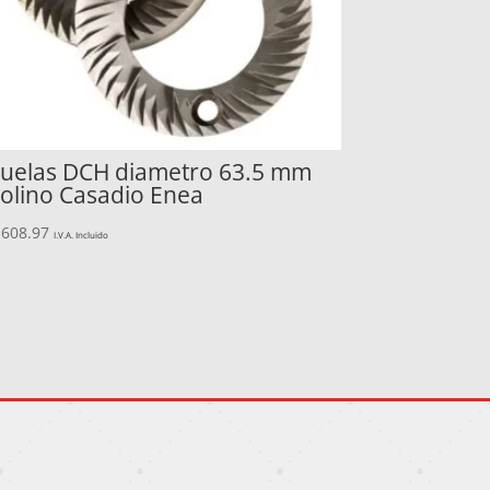
uelas DCH diametro 63.5 mm
olino Casadio Enea
,608.97
I.V.A. Incluido