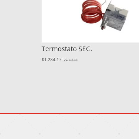
Termostato SEG.
$
1,284.17
I.V.A. Incluido