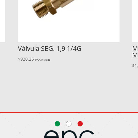
Válvula SEG. 1,9 1/4G
M
M
$
920.25
I.V.A. Incluido
$
1