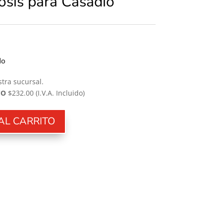
dosis para Casadio
do
tra sucursal.
CO
$232.00
(I.V.A. Incluido)
AL CARRITO